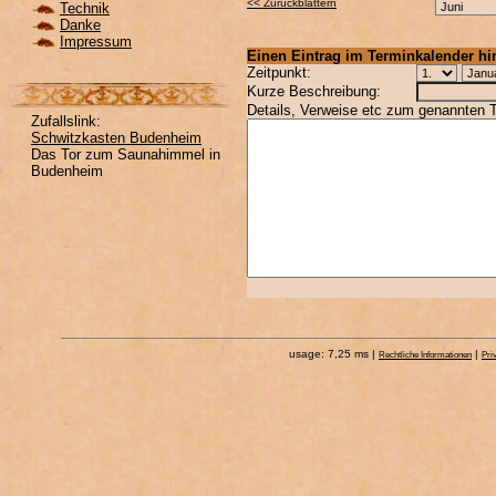
<< Zurückblättern
Technik
Danke
Impressum
Einen Eintrag im Terminkalender h
Zeitpunkt
:
Kurze Beschreibung
:
Details, Verweise etc zum genannten 
Zufallslink:
Schwitzkasten Budenheim
Das Tor zum Saunahimmel in
Budenheim
usage: 7,25 ms |
|
Rechtliche Informationen
Pri