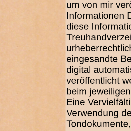
um von mir verö
Informationen D
diese Informat
Treuhandverze
urheberrechtlic
eingesandte Bei
digital automat
veröffentlicht 
beim jeweilige
Eine Vervielfäl
Verwendung der
Tondokumente,