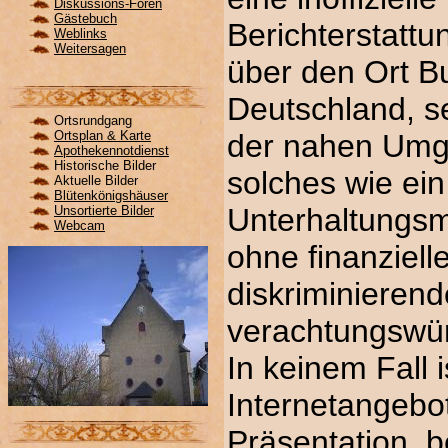
Diskussions-Foren
Gästebuch
Berichterstatt
Weblinks
Weitersagen
über den Ort B
Deutschland, 
Ortsrundgang
Ortsplan & Karte
der nahen Umge
Apothekennotdienst
Historische Bilder
solches wie ein
Aktuelle Bilder
Blütenkönigshäuser
Unterhaltungsm
Unsortierte Bilder
Webcam
ohne finanzielle
diskriminierend
verachtungswür
In keinem Fall i
Internetangebot 
Präsentation, b