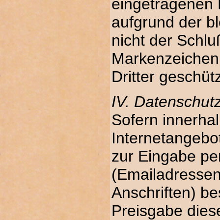
eingetragenen 
aufgrund der b
nicht der Schlu
Markenzeichen 
Dritter geschütz
IV. Datenschut
Sofern innerha
Internetangebot
zur Eingabe pe
(Emailadresse
Anschriften) bes
Preisgabe dies