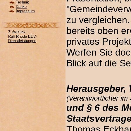
Technik
"Gemeindeverw
Danke
Impressum
zu vergleichen.
bereits oben e
Zufallslink:
Ralf Rhode EDV-
privates Projek
Dienstleistungen
Werfen Sie doc
Blick auf die Se
Herausgeber, V
(Verantwortlicher im
und § 6 des M
Staatsvertrag
Thomas Eckhar