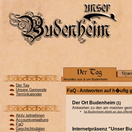
Aktuelles aus & um Budenheim
Der Tag
Unsere Gemeinde
FaQ - Antworten auf h�ufig g
Terminkalender
Der Ort Budenheim
(1)
Antworten zu den am meisten gest
Ist Budenheim direkt an das öffen
Aktiv teilnehmen
Accountverwaltung
FaQ
Geschichtsdaten
Internetpräsenz "Unser B