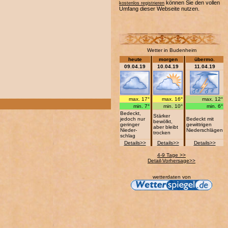
können Sie den vollen
kostenlos registrieren
Umfang dieser Webseite nutzen.
Wetter in Budenheim
heute
morgen
übermo.
09.04.19
10.04.19
11.04.19
max. 17°
max. 16°
max. 12°
min. 7°
min. 10°
min. 6°
Bedeckt,
Stärker
jedoch nur
Bedeckt mit
bewölkt,
geringer
gewittrigen
aber bleibt
Nieder-
Niederschlägen
trocken
schlag
Details>>
Details>>
Details>>
4-9 Tage >>
Detail-Vorhersage>>
wetterdaten von