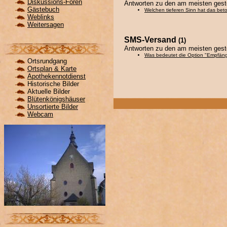
Diskussions-Foren
Antworten zu den am meisten geste
Gästebuch
Welchen tieferen Sinn hat das beto
Weblinks
Weitersagen
SMS-Versand
(1)
Antworten zu den am meisten gest
Was bedeutet die Option "Empfäng
Ortsrundgang
Ortsplan & Karte
Apothekennotdienst
Historische Bilder
Aktuelle Bilder
Blütenkönigshäuser
Unsortierte Bilder
Webcam