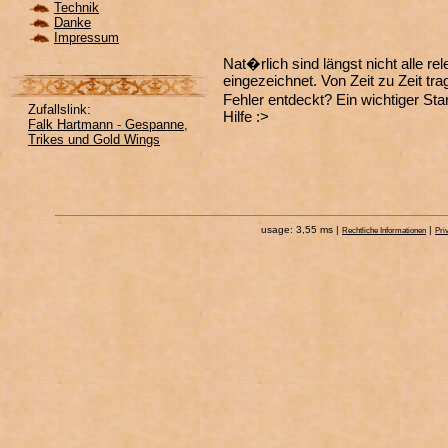
Technik
Danke
Impressum
Nat�rlich sind längst nicht alle r
eingezeichnet. Von Zeit zu Zeit tr
Fehler entdeckt? Ein wichtiger Sta
Zufallslink:
Hilfe :>
Falk Hartmann - Gespanne,
Trikes und Gold Wings
usage: 3,55 ms |
|
Rechtliche Informationen
Pri