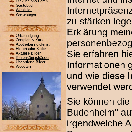
Diskussions-Foren
Gästebuch
Internetpräsen
Weblinks
Weitersagen
zu stärken lege
Erklärung mei
Ortsrundgang
Ortsplan & Karte
personenbezog
Apothekennotdienst
Historische Bilder
Sie erfahren hi
Aktuelle Bilder
Blütenkönigshäuser
Informationen
Unsortierte Bilder
Webcam
und wie diese 
verwendet wer
Sie können die 
Budenheim" au
irgendwelche A