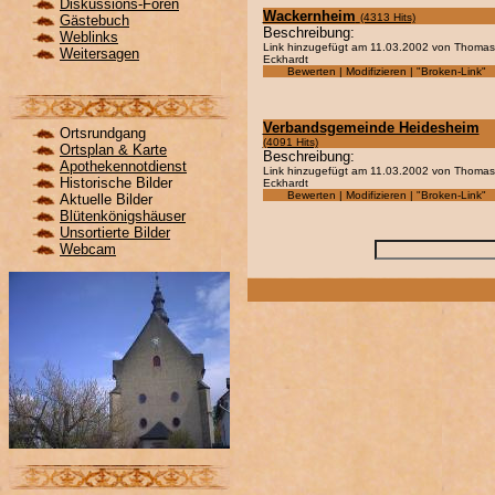
Diskussions-Foren
Wackernheim
(4313 Hits)
Gästebuch
Beschreibung:
Weblinks
Link hinzugefügt am 11.03.2002 von Thomas
Weitersagen
Eckhardt
Bewerten | Modifizieren | "Broken-Link"
Verbandsgemeinde Heidesheim
Ortsrundgang
(4091 Hits)
Ortsplan & Karte
Beschreibung:
Apothekennotdienst
Link hinzugefügt am 11.03.2002 von Thomas
Historische Bilder
Eckhardt
Bewerten | Modifizieren | "Broken-Link"
Aktuelle Bilder
Blütenkönigshäuser
Unsortierte Bilder
Webcam