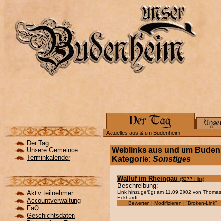
Aktuelles aus & um Budenheim
Der Tag
Weblinks aus und um Buden
Unsere Gemeinde
Terminkalender
Kategorie:
Sonstiges
Walluf im Rheingau
(5277 Hits)
Beschreibung:
Aktiv teilnehmen
Link hinzugefügt am 11.09.2002 von Thomas
Eckhardt
Accountverwaltung
Bewerten | Modifizieren | "Broken-Link"
FaQ
Geschichtsdaten