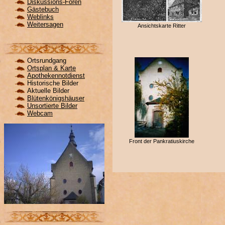
Diskussions-Foren
Gästebuch
Weblinks
Weitersagen
Ansichtskarte Ritter
Ortsrundgang
Ortsplan & Karte
Apothekennotdienst
Historische Bilder
Aktuelle Bilder
Blütenkönigshäuser
Unsortierte Bilder
Webcam
Front der Pankratiuskirche