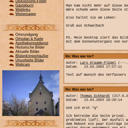
Diskussions-Foren
Gästebuch
Man kam nicht mehr auf diese Se
Weblinks
Wäre schade wenn diese Seite st
Weitersagen
Also haltet sie am Leben!
Gruß aus Schwalbach
Ortsrundgang
PS. Mein Desktop ziert das Bild
Ortsplan & Karte
mit dem Sonnenunterganz von eur
Apothekennotdienst
Historische Bilder
Aktuelle Bilder
Blütenkönigshäußer
Re: Was war los?
Unsortierte Bilder
Autor:
Lars Kraume-Flügel
(---.
Webcam
Datum: 13.03.2003 17:57:11
Text auf Wunsch des Verfassers 
Re: Was war los?
Autor:
Thomas Eckhardt
(217.6.2
Datum: 13.03.2003 18:28:14
Und ich erst *g*
Ich betreibe die Seite privat. 
problemlos lief). Der Ausfall w
dem Reboot ein paar Einträge in