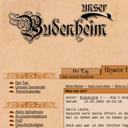
Über unsere Gemeinde
Der Tag
Neuer Beitrag
|
Ganz nach oben
|
Gehe zu 
Unsere Gemeinde
Terminkalender
Was war los?
Autor:
Blacklord
(---.dip.t-dia
Datum: 13.03.2003 10:54:18
Hallo Leute,
Aktiv teilnehmen
besuche eure Seite öfters in de
Accountverwaltung
mal zu sehen was es so neues gi
FaQ
Geschichtsdaten
Doch was war in den letzten Tag