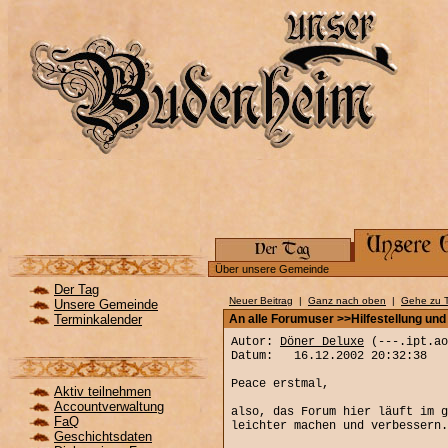
Über unsere Gemeinde
Der Tag
Neuer Beitrag
|
Ganz nach oben
|
Gehe zu 
Unsere Gemeinde
Terminkalender
An alle Forumuser >>Hilfestellung und
Autor:
Döner Deluxe
(---.ipt.ao
Datum: 16.12.2002 20:32:38
Peace erstmal,
Aktiv teilnehmen
Accountverwaltung
also, das Forum hier läuft im g
FaQ
leichter machen und verbessern.
Geschichtsdaten