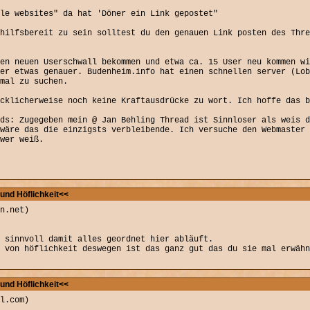
le websites" da hat 'Döner ein Link gepostet"
hilfsbereit zu sein solltest du den genauen Link posten des Thre
en neuen Userschwall bekommen und etwa ca. 15 User neu kommen wi
er etwas genauer. Budenheim.info hat einen schnellen server (Lob
mal zu suchen.
cklicherweise noch keine Kraftausdrücke zu wort. Ich hoffe das b
ads: Zugegeben mein @ Jan Behling Thread ist Sinnloser als weis d
wäre das die einzigsts verbleibende. Ich versuche den Webmaster 
wer weiß.
und Höflichkeit<<
n.net)
 sinnvoll damit alles geordnet hier abläuft.
g von höflichkeit deswegen ist das ganz gut das du sie mal erwähn
und Höflichkeit<<
l.com)