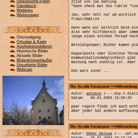
Diskussions-Foren
Zitat von jan behling
Gästebuch
"dann check mal die rubrik "coo
Weblinks
Weitersagen
Jan, sehr nett nur um wirklich 
f=3&i=30&t=24
Denn wenn wir wirklich bald ein
Also sehr hilfsbereit aber immm
lange einen solchen Thread noch
Ortsrundgang
Ortsplan & Karte
Beleidigungen: Bisher kamen glü
Apothekennotdienst
Historische Bilder
Doppelposts oder Sinnlose Thre
Aktuelle Bilder
Kommunikationsmöglichkeit gibt 
Blütenkönigshäußer
meinung nach unnötig ist. Aber 
Unsortierte Bilder
Webcam
Das wars zuvor ...
Re: An alle Forumuser >>Hilfestellung 
Autor:
antonio
(---.dip.t-diali
Datum: 06.01.2003 15:50:28
paar regeln finde ich auch echt
Aber jeder hat andere auffasun
Re: An alle Forumuser >>Hilfestellung 
Autor:
Döner Deluxe
(---.ipt.ao