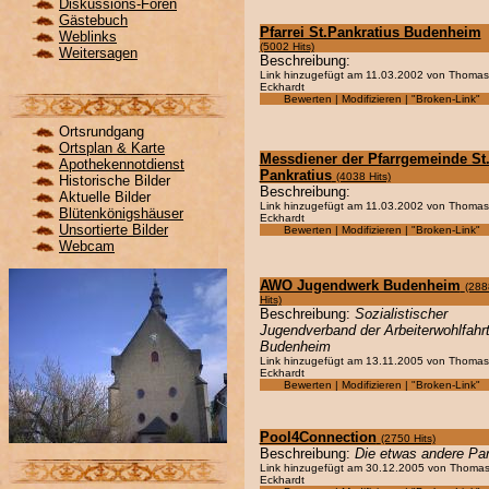
Diskussions-Foren
Gästebuch
Pfarrei St.Pankratius Budenheim
Weblinks
(5002 Hits)
Weitersagen
Beschreibung:
Link hinzugefügt am 11.03.2002 von Thomas
Eckhardt
Bewerten | Modifizieren | "Broken-Link"
Ortsrundgang
Ortsplan & Karte
Messdiener der Pfarrgemeinde St
Apothekennotdienst
Pankratius
(4038 Hits)
Historische Bilder
Beschreibung:
Aktuelle Bilder
Link hinzugefügt am 11.03.2002 von Thomas
Blütenkönigshäuser
Eckhardt
Unsortierte Bilder
Bewerten | Modifizieren | "Broken-Link"
Webcam
AWO Jugendwerk Budenheim
(288
Hits)
Beschreibung:
Sozialistischer
Jugendverband der Arbeiterwohlfahrt
Budenheim
Link hinzugefügt am 13.11.2005 von Thomas
Eckhardt
Bewerten | Modifizieren | "Broken-Link"
Pool4Connection
(2750 Hits)
Beschreibung:
Die etwas andere Par
Link hinzugefügt am 30.12.2005 von Thoma
Eckhardt