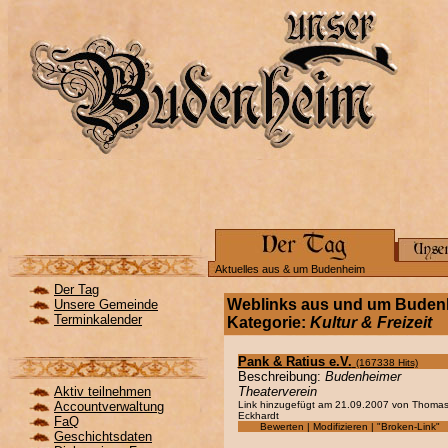
Aktuelles aus & um Budenheim
Der Tag
Weblinks aus und um Buden
Unsere Gemeinde
Terminkalender
Kategorie:
Kultur & Freizeit
Pank & Ratius e.V.
(167338 Hits)
Beschreibung:
Budenheimer
Aktiv teilnehmen
Theaterverein
Accountverwaltung
Link hinzugefügt am 21.09.2007 von Thoma
Eckhardt
FaQ
Bewerten | Modifizieren | "Broken-Link"
Geschichtsdaten